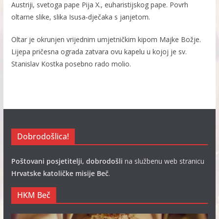
Austriji, svetoga pape Pija X., euharistijskog pape. Povrh
oltarne slike, slika Isusa-dječaka s janjetom.
Oltar je okrunjen vrijednim umjetničkim kipom Majke Božje.
Lijepa pričesna ograda zatvara ovu kapelu u kojoj je sv.
Stanislav Kostka posebno rado molio.
Dobrodošlica!
Poštovani posjetitelji, dobrodošli
na službenu web stranicu
Hrvatske katoličke misije Beč
.
HKM Beč