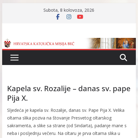
Skip
Subota, 8 kolovoza, 2026
to
content
Kapela sv. Rozalije – danas sv. pape
Pija X.
Sljedeća je kapela sv. Rozalije, danas sv. Pape Pija X. Velika
oltarna slika poziva na štovanje Presvetog oltarskog
sakramenta, a slike sa strane (od Sindarta), padanje mane s
neba i posljednju večeru. Na oltaru je prva oltarna slika u