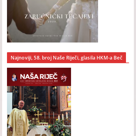
Najnoviji, 58. broj Naše Riječi, glasila HKM-a Beč