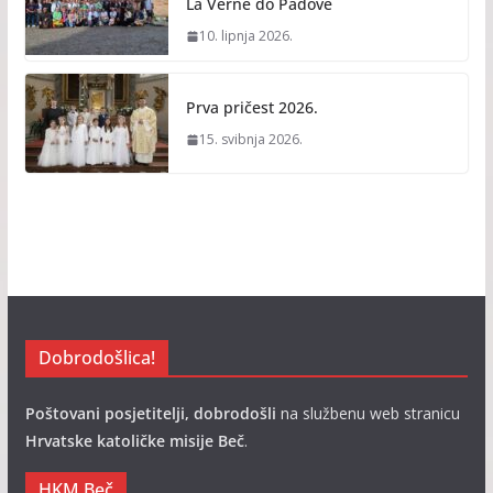
La Verne do Padove
10. lipnja 2026.
Prva pričest 2026.
15. svibnja 2026.
Dobrodošlica!
Poštovani posjetitelji, dobrodošli
na službenu web stranicu
Hrvatske katoličke misije Beč
.
HKM Beč