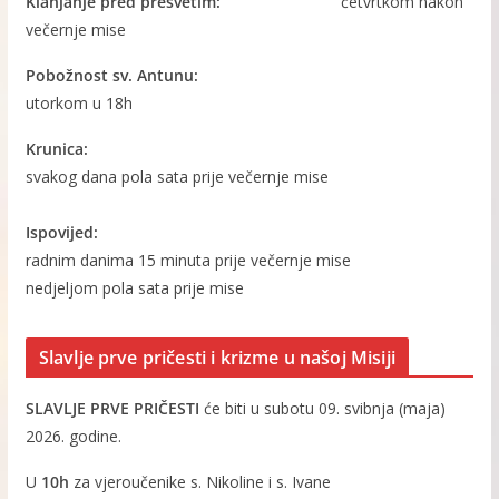
Klanjanje pred presvetim:
četvrtkom nakon
večernje mise
Pobožnost sv. Antunu:
utorkom u 18h
Krunica:
svakog dana pola sata prije večernje mise
Ispovijed:
radnim danima 15 minuta prije večernje mise
nedjeljom pola sata prije mise
Slavlje prve pričesti i krizme u našoj Misiji
SLAVLJE PRVE PRIČESTI
će biti u subotu 09. svibnja (maja)
2026. godine.
U
10h
za vjeroučenike s. Nikoline i s. Ivane