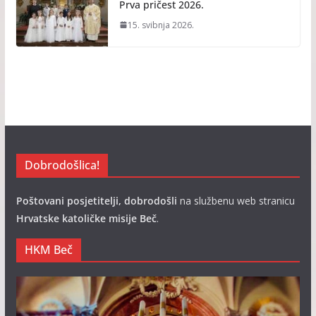
Prva pričest 2026.
15. svibnja 2026.
Dobrodošlica!
Poštovani posjetitelji, dobrodošli
na službenu web stranicu
Hrvatske katoličke misije Beč
.
HKM Beč