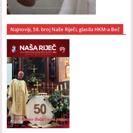
Najnoviji, 58. broj Naše Riječi, glasila HKM-a Beč