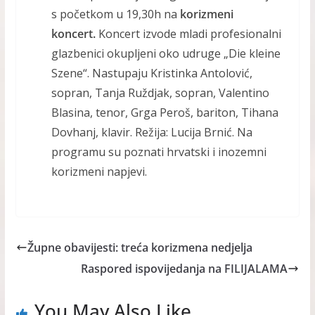
s početkom u 19,30h na
korizmeni
koncert.
Koncert izvode mladi profesionalni
glazbenici okupljeni oko udruge „Die kleine
Szene“. Nastupaju Kristinka Antolović,
sopran, Tanja Ruždjak, sopran, Valentino
Blasina, tenor, Grga Peroš, bariton, Tihana
Dovhanj, klavir. Režija: Lucija Brnić. Na
programu su poznati hrvatski i inozemni
korizmeni napjevi.
Župne obavijesti: treća korizmena nedjelja
Raspored ispovijedanja na FILIJALAMA
You May Also Like