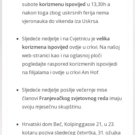
subote
korizmenu ispovijed
u 13,30h a
nakon toga zbog uskrsnih ferija nema
vjeronauka do vikenda iza Uskrsa.
Sljedeće nedjelje i na Cvjetnicu je
velika
korizmena ispovijed
ovdje u crkvi. Na našoj
web-stranici kao i na oglasnoj ploči
pogledajte raspored korizmenih ispovijedi
na filijalama i ovdje u crkvi Am Hof.
Sljedeće nedjelje poslije večernje mise
članovi
Franjevačkog svjetovnog reda
imaju
svoju mjesečnu skupštinu.
Hrvatski dom Beč, Kolpinggasse 21, u 23.
kotaru poziva sljedećeg četvrtka, 31. ožujka