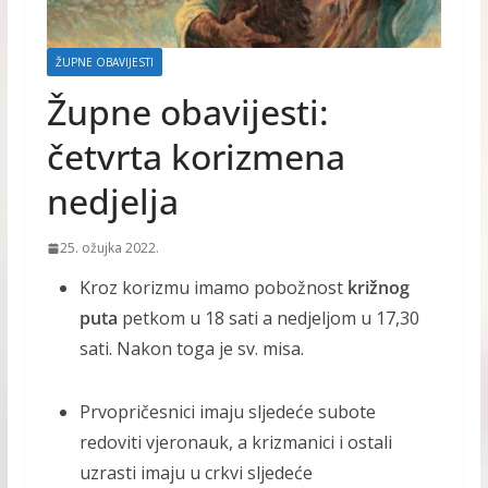
ŽUPNE OBAVIJESTI
Župne obavijesti:
četvrta korizmena
nedjelja
25. ožujka 2022.
Kroz korizmu imamo pobožnost
križnog
puta
petkom u 18 sati a nedjeljom u 17,30
sati. Nakon toga je sv. misa.
Prvopričesnici imaju sljedeće subote
redoviti vjeronauk, a krizmanici i ostali
uzrasti imaju u crkvi sljedeće