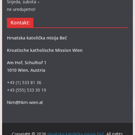
Srijeda, subota –
ne uredujemo!
Kontakt:
Hrvatska katolička misija Beč
Kroatische katholische Mission Wien
Am Hof, Schulhof 1
1010 Wien, Austria
+43 (1) 533 81 36
+43 (555) 533 30 19
hkm@hkm-wien.at
Copyright © 2026
Hrvatska katolička misija Beč
. All rights