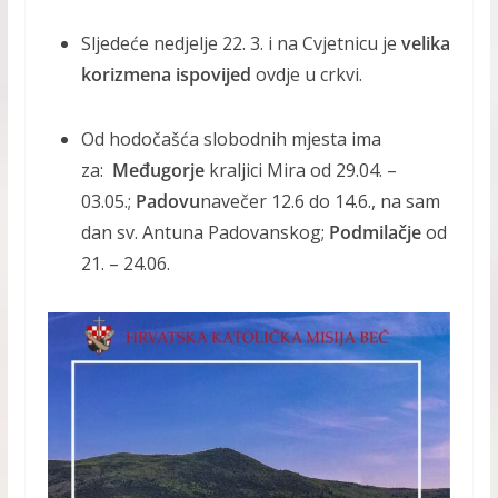
Sljedeće nedjelje 22. 3. i na Cvjetnicu je
velika
korizmena ispovijed
ovdje u crkvi.
Od hodočašća slobodnih mjesta ima
za:
Međugorje
kraljici Mira od 29.04. –
03.05.;
Padovu
navečer 12.6 do 14.6., na sam
dan sv. Antuna Padovanskog;
Podmilačje
od
21. – 24.06.