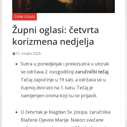
ŽUPNI OGLASI
Župni oglasi: četvrta
korizmena nedjelja
15. ožujka 2026.
Sutra u ponedjeljak i prekosutra u utorak
se održava 2. ovogodišnji
zaručnički tečaj
.
Tečaj započinje u 19 sati, a održava se u
župnoj dvorani na 1. katu. Tečaj je
namijenjen onima koji su se prijavili.
U četvrtak je blagdan Sv. Josipa, zaručnika
Blažene Djevice Marije. Nakon svečane