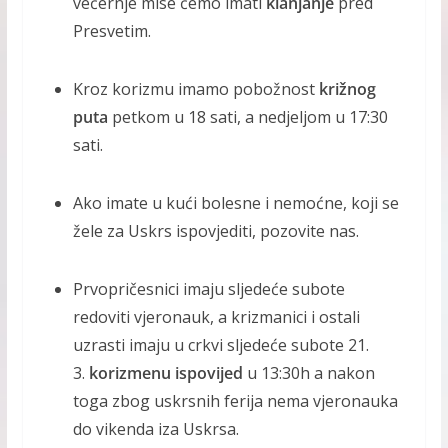
večernje mise ćemo imati
klanjanje
pred
Presvetim.
Kroz korizmu imamo pobožnost
križnog
puta
petkom u 18 sati, a nedjeljom u 17:30
sati.
Ako imate u kući bolesne i nemoćne, koji se
žele za Uskrs ispovjediti, pozovite nas.
Prvopričesnici imaju sljedeće subote
redoviti vjeronauk, a krizmanici i ostali
uzrasti imaju u crkvi sljedeće subote 21.
3.
korizmenu ispovijed
u 13:30h a nakon
toga zbog uskrsnih ferija nema vjeronauka
do vikenda iza Uskrsa.