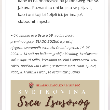
kane ići na hodočašće na
Jakobsweg-Put sv.
Jakova
. Pozvani su oni koji su se prijavili,
kao i oni koji bi željeli ići, jer ima još
slobodnih mjesta.
+ 07. svibnja je u Beču u 59. godini života
preminuo gosp.
BLAGO BUZUK
. Ispraćaj
njegovih ovozemnih ostataka će biti u petak, 14. 06.
2024. u 14 sati na bečkom groblju Meidling. Izražavamo
sućut supruzi Milici, kćerkama Kristini i Anna-Marii, zetu
Nikici, unučadi Mii i Alenu, sestrama Mari, Nadi, Ljubici,
Radojki, Franciki i Ivani, te ostaimtugujućima.