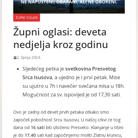
ŽUPNI OGLASI
Župni oglasi: deveta
nedjelja kroz godinu
2. lipnja 2024.
Sljedećeg petka je
svetkovina Presvetog
Srca Isusova
, a ujedno je i prvi petak. Mise
su ujutro u 7h i navečer svečana misa u 18h.
Mogućnost za sv. ispovijed je od 17,30 sati.
Ovo je zadnji od devet prvih petaka otkako smo
započeli pobožnost Srcu Isusovu. U našoj crkvi će tog
dana od
16 sati
biti izloženo
Presveto. Klanjanje u tišini
je do
17,40
sati kad započinjemo moliti Zlatnu krunicu,