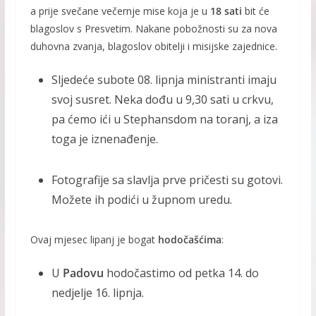
a prije svečane večernje mise koja je u
18 sati
bit će
blagoslov s Presvetim. Nakane pobožnosti su za nova
duhovna zvanja, blagoslov obitelji i misijske zajednice.
Sljedeće subote 08. lipnja ministranti imaju
svoj susret. Neka dođu u 9,30 sati u crkvu,
pa ćemo ići u Stephansdom na toranj, a iza
toga je iznenađenje.
Fotografije sa slavlja prve pričesti su gotovi.
Možete ih podići u župnom uredu.
Ovaj mjesec lipanj je bogat
hodočašćima
:
U
Padovu
hodočastimo od petka 14. do
nedjelje 16. lipnja.