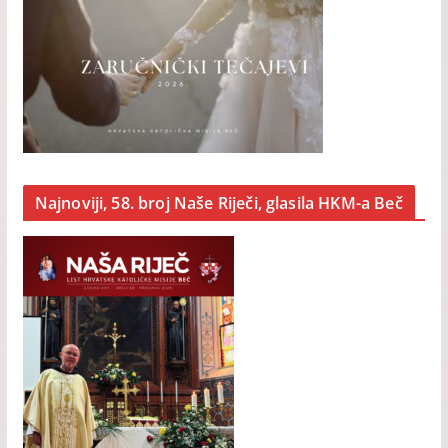
Najnoviji, 58. broj Naše Riječi, glasila HKM-a Beč