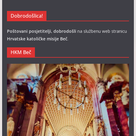
Dobrodošlica!
Poštovani posjetitelji, dobrodošli
na službenu web stranicu
Hrvatske katoličke misije Beč
.
HKM Beč