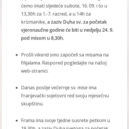
ćemo imati sljedeće subote, 16. 09. i to u
13,30h za 1.-7. razred, a u 14h za
krizmanike,
a zaziv Duha sv. za početak
vjeronaučne godine će biti u nedjelju 24. 9.
pod misom u 8,30h.
Prošli vikend smo započeli sa misama na
filijalama. Raspored pogledajte na našoj
web-stranici.
Danas poslije večernje sv. mise ima
Franjevački svjetovni red svoju mjesečnu
skupštinu.
Frama ima svoje tjedne susrete petkom u
19,30h, a zaziv Duha svetoga za početak