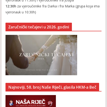
vjeronauk u 11:30h) i vjeroučenike fra Josipa
12:30h
za vjeroučenike fra Darka i fra Marka (grupa koja ima
vjeronauk u 10:30h)
Zaručnički tečajevi u 2026. godini
Najnoviji, 58. broj Naše Riječi, glasila HKM-a Beč