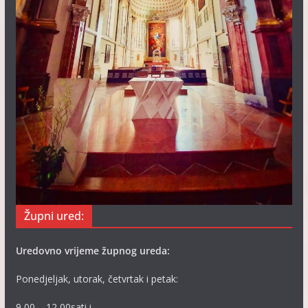
Župni ured:
Uredovno vrijeme župnog ureda:
Ponedjeljak, utorak, četvrtak i petak:
9,00 – 12,00sati i